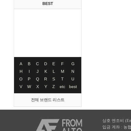
BEST
A
B
C
D
E
F
G
H
I
J
K
L
M
N
O
P
Q
R
S
T
U
V
W
X
Y
Z
etc
best
전체 브랜드 리스트
상호 엔조비 (En
입금 계좌 : 농협 003