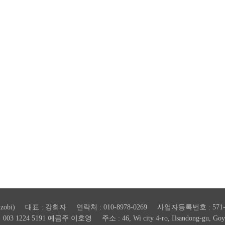
zobi) 대표 : 강희자 연락처 : 010-8978-0269 사업자등록번호 : 571-4
 1224 5191 예금주 이호영 주소 : 46, Wi city 4-ro, Ilsandong-gu, Goyang-s