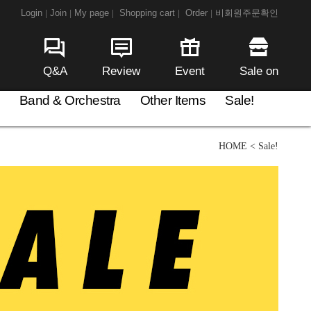
Login
Join
My page
Shopping cart
Order
비회원주문확인
|
|
|
|
|
Q&A
Review
Event
Sale on
Band & Orchestra
Other Items
Sale!
HOME
<
Sale!