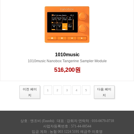
1010music
1010music Nanobox Tangerine Sampler Module
516,200원
이전 페이
다음 페이
1
2
3
4
5
지
지
상호 :
엔조비 (Enzobi)
대표 : 강희자 연락처 : 010-6679-0718
사업자등록번호 : 571-44-00544
입금 계좌 : 농협 003 1224 5191 예금주 이호영