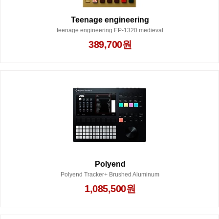
Teenage engineering
teenage engineering EP-1320 medieval
389,700원
Polyend
Polyend Tracker+ Brushed Aluminum
1,085,500원