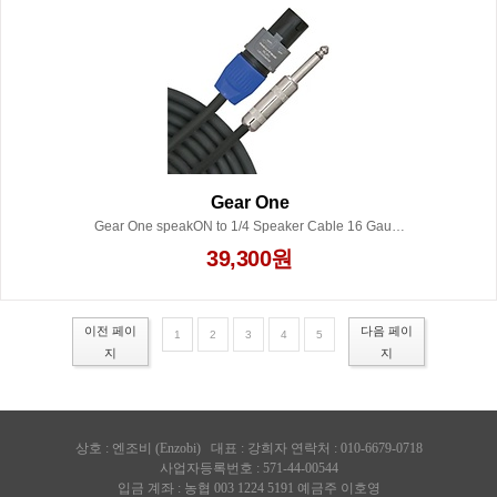
Gear One
Gear One speakON to 1/4 Speaker Cable 16 Gauge 25 ft.
39,300원
이전 페이
다음 페이
1
2
3
4
5
지
지
상호 :
엔조비 (Enzobi)
대표 : 강희자 연락처 : 010-6679-0718
사업자등록번호 : 571-44-00544
입금 계좌 : 농협 003 1224 5191 예금주 이호영