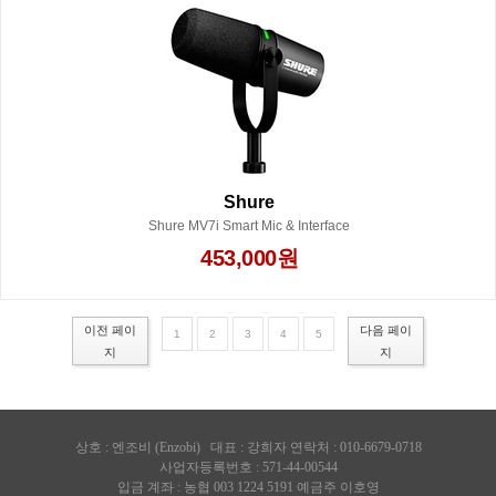
Shure
Shure MV7i Smart Mic & Interface
453,000원
이전 페이
다음 페이
1
2
3
4
5
지
지
상호 :
엔조비 (Enzobi)
대표 : 강희자 연락처 : 010-6679-0718
사업자등록번호 : 571-44-00544
입금 계좌 : 농협 003 1224 5191 예금주 이호영