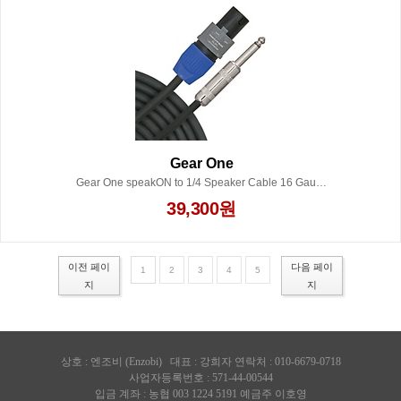
Gear One
Gear One speakON to 1/4 Speaker Cable 16 Gauge 25 ft.
39,300원
이전 페이
다음 페이
1
2
3
4
5
지
지
상호 :
엔조비 (Enzobi)
대표 : 강희자 연락처 : 010-6679-0718
사업자등록번호 : 571-44-00544
입금 계좌 : 농협 003 1224 5191 예금주 이호영